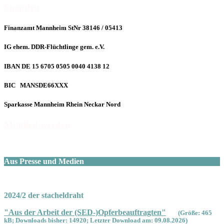
Spenden
Finanzamt Mannheim StNr 38146 / 05413
IG ehem. DDR-Flüchtlinge gem. e.V.
IBAN DE 15 6705 0505 0040 4138 12
BIC MANSDE66XXX
Sparkasse Mannheim Rhein Neckar Nord
Mitglied werden
Aus Presse und Medien
2024/2 der stacheldraht
"Aus der Arbeit der (SED-)Opferbeauftragten"
(Größe: 465
kB; Downloads bisher: 14920; Letzter Download am: 09.08.2026)