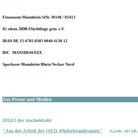
Spenden
Finanzamt Mannheim StNr 38146 / 05413
IG ehem. DDR-Flüchtlinge gem. e.V.
IBAN DE 15 6705 0505 0040 4138 12
BIC MANSDE66XXX
Sparkasse Mannheim Rhein Neckar Nord
Mitglied werden
Aus Presse und Medien
2024/2 der stacheldraht
"Aus der Arbeit der (SED-)Opferbeauftragten"
(Größe: 465 kB;