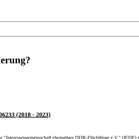
ierung?
06233 (2018 - 2023)
Die "Interessengemeinschaft ehemaliger DDR-Flüchtlinge e.V." (IEDF) s