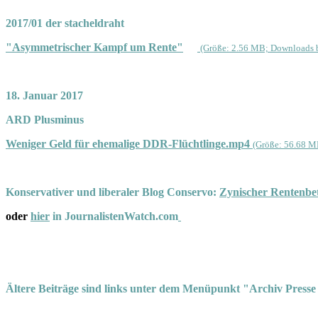
2017/01 der stacheldraht
"Asymmetrischer Kampf um Rente"
(Größe: 2.56 MB; Downloads b
18. Januar 2017
ARD Plusminus
Weniger Geld für ehemalige DDR-Flüchtlinge.mp4
(Größe: 56.68 M
Konservativer und liberaler Blog Conservo:
Zynischer Rentenbet
oder
hier
in JournalistenWatch.com
Ältere Beiträge sind links unter dem Menüpunkt "Archiv Presse