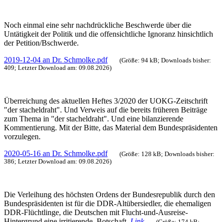
Noch einmal eine sehr nachdrückliche Beschwerde über die
Untätigkeit der Politik und die offensichtliche Ignoranz hinsichtlich
der Petition/Bschwerde.
2019-12-04 an Dr. Schmolke.pdf
(Größe: 94 kB; Downloads bisher:
409; Letzter Download am: 09.08.2026)
Überreichung des aktuellen Heftes 3/2020 der UOKG-Zeitschrift
"der stacheldraht". Und Verweis auf die bereits früheren Beiträge
zum Thema in "der stacheldraht". Und eine bilanzierende
Kommentierung. Mit der Bitte, das Material dem Bundespräsidenten
vorzulegen.
2020-05-16 an Dr. Schmolke.pdf
(Größe: 128 kB; Downloads bisher:
386; Letzter Download am: 09.08.2026)
Die Verleihung des höchsten Ordens der Bundesrepublik durch den
Bundespräsidenten ist für die DDR-Altübersiedler, die ehemaligen
DDR-Flüchtlinge, die Deutschen mit Flucht-und-Ausreise-
Hintergrund eine irritierende Botschaft.
Link
(Größe: 174 kB;