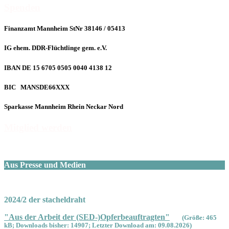
Spenden
Finanzamt Mannheim StNr 38146 / 05413
IG ehem. DDR-Flüchtlinge gem. e.V.
IBAN DE 15 6705 0505 0040 4138 12
BIC MANSDE66XXX
Sparkasse Mannheim Rhein Neckar Nord
Mitglied werden
Aus Presse und Medien
2024/2 der stacheldraht
"Aus der Arbeit der (SED-)Opferbeauftragten"
(Größe: 465
kB; Downloads bisher: 14907; Letzter Download am: 09.08.2026)