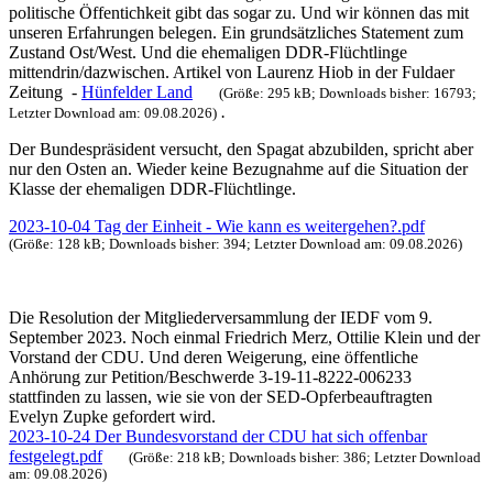
politische Öffentichkeit gibt das sogar zu. Und wir können das mit
unseren Erfahrungen belegen. Ein grundsätzliches Statement zum
Zustand Ost/West. Und die ehemaligen DDR-Flüchtlinge
mittendrin/dazwischen. Artikel von Laurenz Hiob in der Fuldaer
Zeitung -
Hünfelder Land
(Größe: 295 kB; Downloads bisher: 16793;
.
Letzter Download am: 09.08.2026)
Der Bundespräsident versucht, den Spagat abzubilden, spricht aber
nur den Osten an. Wieder keine Bezugnahme auf die Situation der
Klasse der ehemaligen DDR-Flüchtlinge.
2023-10-04 Tag der Einheit - Wie kann es weitergehen?.pdf
(Größe: 128 kB; Downloads bisher: 394; Letzter Download am: 09.08.2026)
Die Resolution der Mitgliederversammlung der IEDF vom 9.
September 2023. Noch einmal Friedrich Merz, Ottilie Klein und der
Vorstand der CDU. Und deren Weigerung, eine öffentliche
Anhörung zur Petition/Beschwerde 3-19-11-8222-006233
stattfinden zu lassen, wie sie von der SED-Opferbeauftragten
Evelyn Zupke gefordert wird.
2023-10-24 Der Bundesvorstand der CDU hat sich offenbar
festgelegt.pdf
(Größe: 218 kB; Downloads bisher: 386; Letzter Download
am: 09.08.2026)