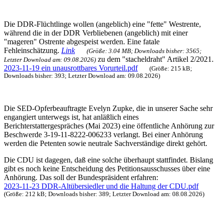
Die DDR-Flüchtlinge wollen (angeblich) eine "fette" Westrente,
während die in der DDR Verbliebenen (angeblich) mit einer
"mageren" Ostrente abgespeist werden. Eine fatale
Fehleinschätzung.
Link
(Größe: 3.04 MB; Downloads bisher: 3565;
zu dem "stacheldraht" Artikel 2/2021.
Letzter Download am: 09.08.2026)
2023-11-19 ein unausrottbares Vorurteil.pdf
(Größe: 215 kB;
Downloads bisher: 393; Letzter Download am: 09.08.2026)
Die SED-Opferbeauftragte Evelyn Zupke, die in unserer Sache sehr
engangiert unterwegs ist, hat anläßlich eines
Berichterstattergespräches (Mai 2023) eine öffentliche Anhörung zur
Beschwerde 3-19-11-8222-006233 verlangt. Bei einer Anhörung
werden die Petenten sowie neutrale Sachverständige direkt gehört.
Die CDU ist dagegen, daß eine solche überhaupt stattfindet. Bislang
gibt es noch keine Entscheidung des Petitionsausschusses über eine
Anhörung. Das soll der Bundespräsident erfahren:
2023-11-23 DDR-Altübersiedler und die Haltung der CDU.pdf
(Größe: 212 kB; Downloads bisher: 389; Letzter Download am: 08.08.2026)