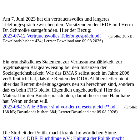
Am 7. Juni 2023 hat ein vertrauensvolles und längeres
Telefongespräch zwischen dem Vorsitzenden der IEDF und Herrn
Dr. Schmolke stattgefunden. Hier der Bezug:
2023-07-12 Vertrauensvolles Telefongespräch.pdf
(Größe: 30 kB;
Downloads bisher: 424; Letzter Download am: 09.08.2026)
Ein grundsätzliches Statement zur Verfassungsmäßigkeit, zur
regelmäßigen Klageabweisung bei den Instanzen der
Sozialgerichtsbarkeit. Wie das BMAS selbst noch im Jahre 2006
veröffentlicht hat, daß die Renten der DDR-Altübersiedler nicht
über das Rentenüberleitungsgesetz neu zu berechnen sind, sondern
daß es beim FRG bleibt. Eigentlich ungeheuerlich! Hier das
Material für den Bundespräsidenten, damit dieser eine Handhabe
hat. Wenn er denn will.
2023-08-13 Alle Bürger sind vor dem Gesetz gleich??.pdf
(Größe:
138 kB; Downloads bisher: 384; Letzter Download am: 09.08.2026)
Die Sturheit der Politik macht krank. Im wörtlichen Sinne.
2023-08-14 DDR-Flüchtlinge e.V.; Haltung der Politik macht