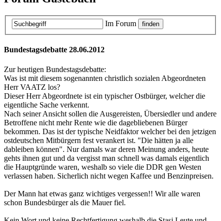
Im Forum
Bundestagsdebatte 28.06.2012
Zur heutigen Bundestagsdebatte:
Was ist mit diesem sogenannten christlich sozialen Abgeordneten
Herr VAATZ los?
Dieser Herr Abgeordnete ist ein typischer Ostbürger, welcher die
eigentliche Sache verkennt.
Nach seiner Ansicht sollen die Ausgereisten, Übersiedler und andere
Betroffene nicht mehr Rente wie die dagebliebenen Bürger
bekommen. Das ist der typische Neidfaktor welcher bei den jetzigen
ostdeutschen Mitbürgern fest verankert ist. "Die hätten ja alle
dableiben können". Nur damals war deren Meinung anders, heute
gehts ihnen gut und da vergisst man schnell was damals eigentlich
die Hauptgründe waren, weshalb so viele die DDR gen Westen
verlassen haben. Sicherlich nicht wegen Kaffee und Benzinpreisen.
Der Mann hat etwas ganz wichtiges vergessen!! Wir alle waren
schon Bundesbürger als die Mauer fiel.
Kein Wort und keine Rechtfertigung weshalb die Stasi Leute und