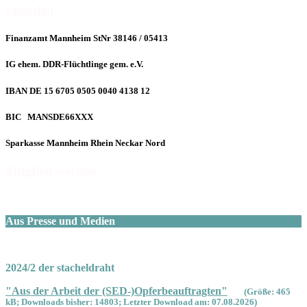
Spenden
Finanzamt Mannheim StNr 38146 / 05413
IG ehem. DDR-Flüchtlinge gem. e.V.
IBAN DE 15 6705 0505 0040 4138 12
BIC MANSDE66XXX
Sparkasse Mannheim Rhein Neckar Nord
Mitglied werden
Aus Presse und Medien
2024/2 der stacheldraht
"Aus der Arbeit der (SED-)Opferbeauftragten"
(Größe: 465
kB; Downloads bisher: 14803; Letzter Download am: 07.08.2026)