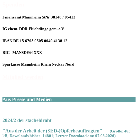
Spenden
Finanzamt Mannheim StNr 38146 / 05413
IG ehem. DDR-Flüchtlinge gem. e.V.
IBAN DE 15 6705 0505 0040 4138 12
BIC MANSDE66XXX
Sparkasse Mannheim Rhein Neckar Nord
Mitglied werden
Aus Presse und Medien
2024/2 der stacheldraht
"Aus der Arbeit der (SED-)Opferbeauftragten"
(Größe: 465
kB; Downloads bisher: 14801; Letzter Download am: 07.08.2026)