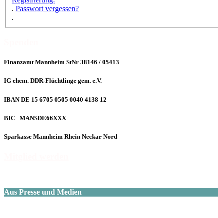
.
Passwort vergessen?
.
Spenden
Finanzamt Mannheim StNr 38146 / 05413
IG ehem. DDR-Flüchtlinge gem. e.V.
IBAN DE 15 6705 0505 0040 4138 12
BIC MANSDE66XXX
Sparkasse Mannheim Rhein Neckar Nord
Mitglied werden
Aus Presse und Medien