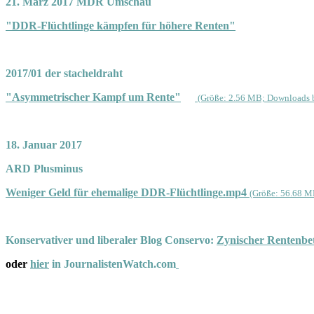
21. März 2017 MDR Umschau
"DDR-Flüchtlinge kämpfen für höhere Renten"
2017/01 der stacheldraht
"Asymmetrischer Kampf um Rente"
(Größe: 2.56 MB; Downloads b
18. Januar 2017
ARD Plusminus
Weniger Geld für ehemalige DDR-Flüchtlinge.mp4
(Größe: 56.68 M
Konservativer und liberaler Blog Conservo:
Zynischer Rentenbet
oder
hier
in JournalistenWatch.com