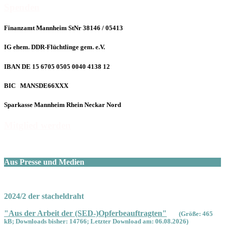
Spenden
Finanzamt Mannheim StNr 38146 / 05413
IG ehem. DDR-Flüchtlinge gem. e.V.
IBAN DE 15 6705 0505 0040 4138 12
BIC MANSDE66XXX
Sparkasse Mannheim Rhein Neckar Nord
Mitglied werden
Aus Presse und Medien
2024/2 der stacheldraht
"Aus der Arbeit der (SED-)Opferbeauftragten"
(Größe: 465
kB; Downloads bisher: 14766; Letzter Download am: 06.08.2026)